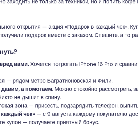
о заходить не только за техникой, но и попить кофе
льного открытия — акция «Подарок в каждый чек». Ку
олучили подарок вместе с заказом. Спешите, а то ра
януть?
перед вами.
Хочется потрогать iPhone 16 Pro и сравн
ся
— рядом метро Багратионовская и Фили.
 давим, а помогаем
. Можно спокойно рассмотреть, з
Никто не дышит в спину.
тская зона
— присесть, подзарядить телефон, выпить
 каждый чек»
— с 9 августа каждому покупателю дос
те купон — получаете приятный бонус.