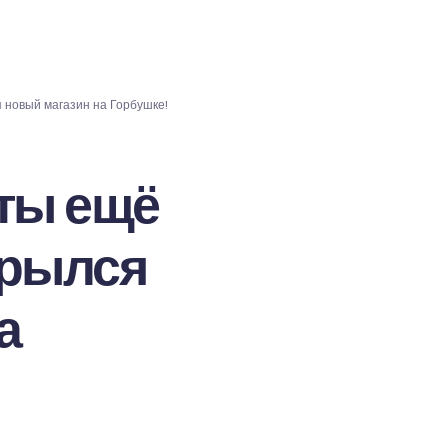
 новый магазин на Горбушке!
ты ещё
крылся
а