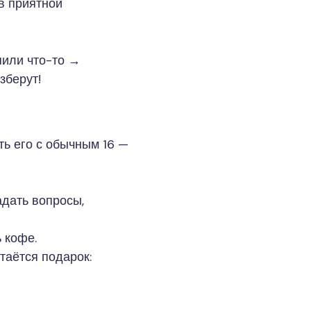
 в приятной
пили что-то →
зберут!
ить его с обычным 16 —
адать вопросы,
 кофе.
таётся подарок: