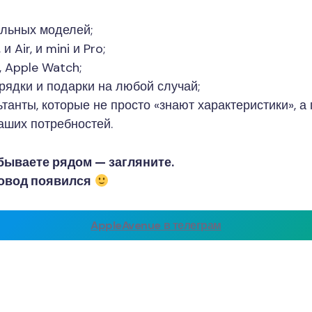
альных моделей;
и Air, и mini и Pro;
, Apple Watch;
арядки и подарки на любой случай;
танты, которые не просто «знают характеристики», а
аших потребностей.
бываете рядом — загляните.
повод появился
AppleAvenue в телеграм