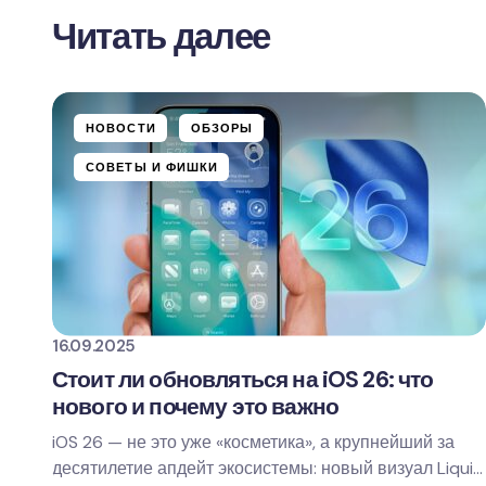
Читать далее
Ваш адрес email не будет опубли
Name *
НОВОСТИ
ОБЗОРЫ
СОВЕТЫ И ФИШКИ
Ваш комментарий
16.09.2025
Save my name and email in t
Стоит ли обновляться на iOS 26: что
нового и почему это важно
Оставить комментарий
iOS 26 — не это уже «косметика», а крупнейший за
десятилетие апдейт экосистемы: новый визуал Liquid