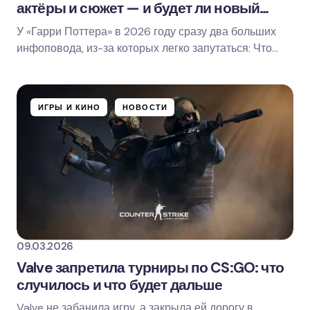
актёры и сюжет — и будет ли новый
фильм?
У «Гарри Поттера» в 2026 году сразу два больших
инфоповода, из-за которых легко запутаться: Что
точно выходит: сериал HBO «Harry Potter and…
ИГРЫ И КИНО
НОВОСТИ
09.03.2026
Valve запретила турниры по CS:GO: что
случилось и что будет дальше
Valve не забанила игру, а закрыла ей дорогу в