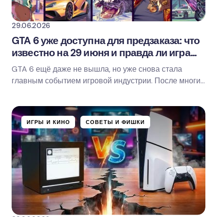
29.06.2026
GTA 6 уже доступна для предзаказа: что
известно на 29 июня и правда ли игра
собрала миллиарды за сутки
GTA 6 ещё даже не вышла, но уже снова стала
главным событием игровой индустрии. После многих
лет ожидания Rockstar наконец открыла предзаказы,
…
ИГРЫ И КИНО
СОВЕТЫ И ФИШКИ