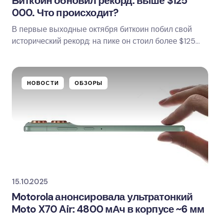
Биткоин обновил рекорд: выше $125
000. Что происходит?
В первые выходные октября биткоин побил свой
исторический рекорд: на пике он стоил более $125
000 за монету. После короткого отката к $123–124…
НОВОСТИ
ОБЗОРЫ
15.10.2025
Motorola анонсировала ультратонкий
Moto X70 Air: 4800 мАч в корпусе ~6 мм