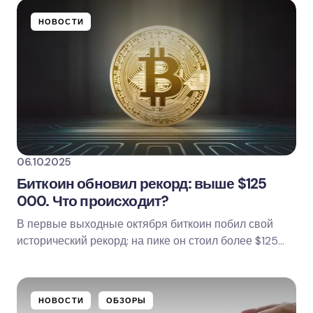
Обязательные поля помечены
*
НОВОСТИ
Name *
Email *
Ваш комментарий
06.10.2025
Биткоин обновил рекорд: выше $125
000. Что происходит?
В первые выходные октября биткоин побил свой
Save my name and email in this browser for
исторический рекорд: на пике он стоил более $125
the next time I comment.
000 за монету. После короткого отката к $123–124…
Оставить комментарий
НОВОСТИ
ОБЗОРЫ