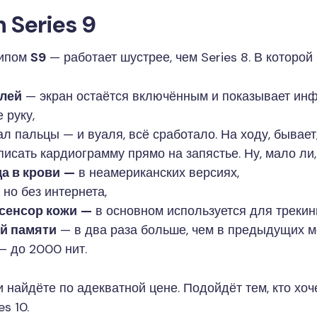
 Series 9
чипом
S9
— работает шустрее, чем Series 8. В которой
лей
— экран остаётся включённым и показывает инф
 руку,
л пальцы — и вуаля, всё сработало. На ходу, бывает,
исать кардиограмму прямо на запястье. Ну, мало ли,
а в крови
—
в неамериканских версиях,
—
но без интернета,
сенсор кожи
—
в основном используется для трекинг
ой памяти
— в два раза больше, чем в предыдущих м
— до 2000 нит.
ли найдёте по адекватной цене. Подойдёт тем, кто хоч
s 10.