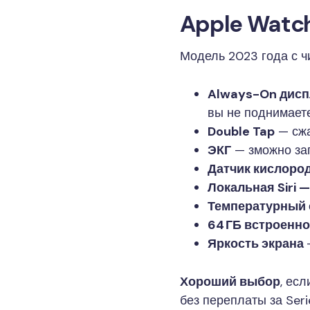
Apple Watch
Модель 2023 года с 
Always-On дисп
вы не поднимаете
Double Tap
— сжа
ЭКГ
— зможно зап
Датчик кислород
Локальная Siri 
Температурный 
64 ГБ встроенн
Яркость экрана
Хороший выбор
, ес
без переплаты за Serie