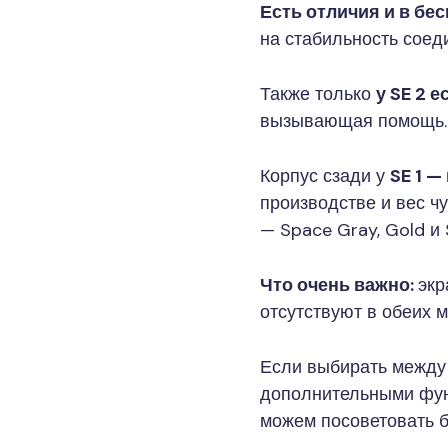
Есть отличия и в б
на стабильность соед
Также только
у SE 2 
вызывающая помощь.
Корпус сзади у
SE 1 —
производстве и вес чу
— Space Gray, Gold и Si
Что очень важно:
экр
отсутствуют в обеих 
Если выбирать между 
дополнительными функц
можем посоветовать бр