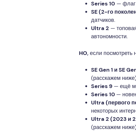
Series 10
— флагм
SE (2-го поколе
датчиков.
Ultra 2
— топовая 
автономности.
НО,
если посмотреть н
SE Gen 1 и SE Ge
(расскажем ниже)
Series 9
— ещё мо
Series 10
— новен
Ultra (первого 
некоторых интерн
Ultra 2 (2023 и
(расскажем ниже)