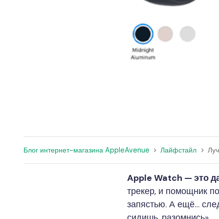
Блог интернет-магазина AppleAvenue
>
Лайфстайл
>
Луч
Apple Watch — это д
трекер, и помощник по
запястью. А ещё… след
сидишь, разомнись».