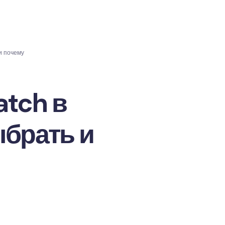
и почему
tch в
ыбрать и