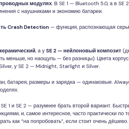
еспроводных модулях
. В SE 1 — Bluetooth 5.0, а в SE
инения с наушниками и экономию батареи.
есть Crash Detection
— функция, распознающая серь
 керамический
, а у
SE 2 — нейлоновый композит
(д
ть меньше, но наощупь — без разницы). Цвета корпуса
lver, у SE 2 — Midnight, Starlight и Silver.
ан, батарея, размеры и зарядка — одинаковые. Alway
моделях.
SE 1 и SE 2 — разумнее брать второй вариант. Быстре
иями, и, самое интересное, часто практически по то
ать как “на попробовать”, если стоит очень дёшево.