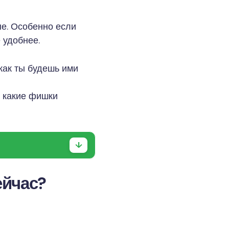
ые. Особенно если
 удобнее.
 как ты будешь ими
 и какие фишки
ейчас?