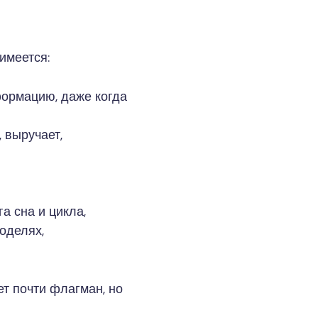
 имеется:
ормацию, даже когда
 выручает,
а сна и цикла,
оделях,
ет почти флагман, но