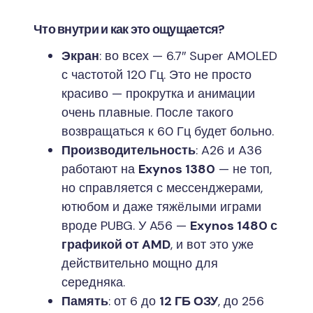
Что внутри и как это ощущается?
Экран
: во всех — 6.7″ Super AMOLED
с частотой 120 Гц. Это не просто
красиво — прокрутка и анимации
очень плавные. После такого
возвращаться к 60 Гц будет больно.
Производительность
: A26 и A36
работают на
Exynos 1380
— не топ,
но справляется с мессенджерами,
ютюбом и даже тяжёлыми играми
вроде PUBG. У A56 —
Exynos 1480 с
графикой от AMD
, и вот это уже
действительно мощно для
середняка.
Память
: от 6 до
12 ГБ ОЗУ
, до 256