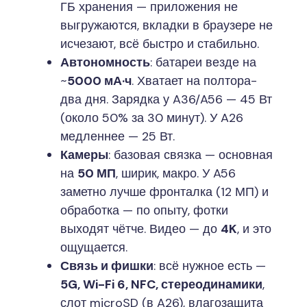
ГБ хранения — приложения не
выгружаются, вкладки в браузере не
исчезают, всё быстро и стабильно.
Автономность
: батареи везде на
~
5000 мА·ч
. Хватает на полтора-
два дня. Зарядка у A36/A56 — 45 Вт
(около 50% за 30 минут). У A26
медленнее — 25 Вт.
Камеры
: базовая связка — основная
на
50 МП
, ширик, макро. У A56
заметно лучше фронталка (12 МП) и
обработка — по опыту, фотки
выходят чётче. Видео — до
4K
, и это
ощущается.
Связь и фишки
: всё нужное есть —
5G, Wi-Fi 6, NFC, стереодинамики
,
слот microSD (в A26), влагозащита