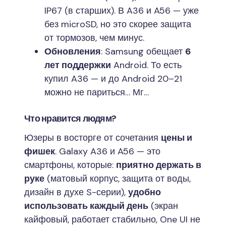
IP67 (в старших). В A36 и A56 — уже
без microSD, но это скорее защита
от тормозов, чем минус.
Обновления
: Samsung обещает
6
лет поддержки
Android. То есть
купил A36 — и до Android 20–21
можно не париться… Мг…
Что нравится людям?
Юзеры в восторге от сочетания
цены и
фишек
. Galaxy A36 и A56 — это
смартфоны, которые:
приятно держать в
руке
(матовый корпус, защита от воды,
дизайн в духе S-серии),
удобно
использовать каждый день
(экран
кайфовый, работает стабильно, One UI не