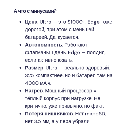
А что с минусами?
Цена
. Ultra — это $1000+. Edge тоже
дорогой, при этом с меньшей
батареей. Да, кусается.
Автономность
. Работают
флагманы 1 день. Edge — полдня,
если активно юзать.
Размер
. Ultra — реально здоровый.
S25 компактнее, но и батарея там на
4000 мА·ч.
Нагрев
. Мощный процессор =
тёплый корпус при нагрузке. Не
критично, уже привычно, но факт.
Потеря нишнячков
. Нет microSD,
нет 3.5 мм, а у пера убрали