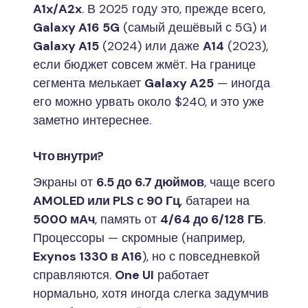
A1x/A2x
. В 2025 году это, прежде всего,
Galaxy A16 5G
(самый дешёвый с 5G) и
Galaxy A15
(2024) или даже
A14
(2023),
если бюджет совсем жмёт. На границе
сегмента мелькает
Galaxy A25
— иногда
его можно урвать около $240, и это уже
заметно интереснее.
Что внутри?
Экраны от
6.5 до 6.7 дюймов
, чаще всего
AMOLED или PLS с 90 Гц
, батареи на
5000 мАч
, память от
4/64 до 6/128 ГБ
.
Процессоры — скромные (например,
Exynos 1330 в A16
), но с повседневкой
справляются.
One UI
работает
нормально, хотя иногда слегка задумчив