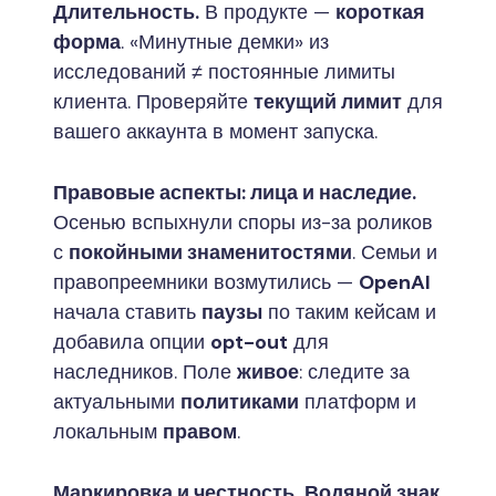
Длительность.
В продукте —
короткая
форма
. «Минутные демки» из
исследований ≠ постоянные лимиты
клиента. Проверяйте
текущий лимит
для
вашего аккаунта в момент запуска.
Правовые аспекты: лица и наследие.
Осенью вспыхнули споры из-за роликов
с
покойными знаменитостями
. Семьи и
правопреемники возмутились —
OpenAI
начала ставить
паузы
по таким кейсам и
добавила опции
opt-out
для
наследников. Поле
живое
: следите за
актуальными
политиками
платформ и
локальным
правом
.
Маркировка и честность.
Водяной знак