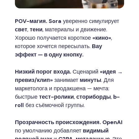
POV-магия.
Sora
уверенно симулирует
свет
,
тени
, материалы и движение.
Хорошо получается короткое
«кино»
,
которое хочется пересылать.
Вау
эффект — в одну кнопку.
Низкий порог входа.
Сценарий
«идея →
превиз/клип»
занимает
минуты
. Для
маркетолога и продакшена — мечта:
быстрые
тест-ролики
,
сториборды
,
b-
roll
без съёмочной группы.
Прозрачность происхождения.
OpenAI
по умолчанию добавляет
видимый
водяной знак
и
C2PA-метаданные
. Это