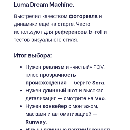
Luma Dream Machine.
Выстрелил качеством
фотореала
и
динамики ещё на старте. Часто
используют для
референсов
, b-roll и
тестов визуального стиля.
Итог выбора:
Нужен
реализм
и «чистый» POV,
плюс
прозрачность
происхождения
— берите
Sora
.
Нужен
длинный шот
и высокая
детализация — смотрите на
Veo
.
Нужен
конвейер
с монтажом,
масками и автоматизацией —
Runway
.
Нужны
длинные партии/скорость