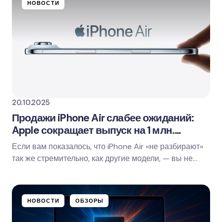
НОВОСТИ
Name *
Email *
Ваш комментарий
20.10.2025
Продажи iPhone Air слабее ожиданий:
Apple сокращает выпуск на 1 млн.
устройств
Если вам показалось, что iPhone Air «не разбирают»
Save my name and email in this browser for
так же стремительно, как другие модели, — вы не
the next time I comment.
одни. По данным Mizuho Securities, Apple…
Оставить комментарий
НОВОСТИ
ОБЗОРЫ