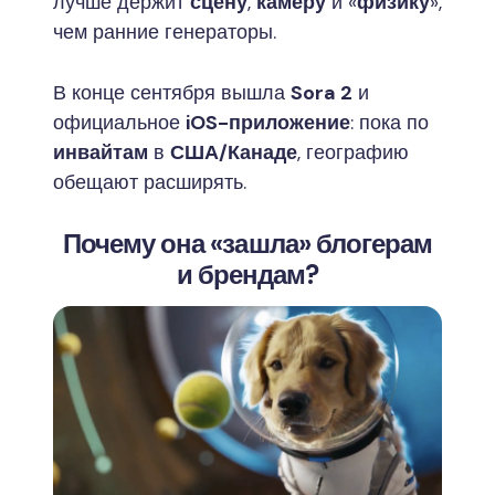
лучше держит
сцену
,
камеру
и «
физику
»,
чем ранние генераторы.
В конце сентября вышла
Sora 2
и
официальное
iOS-приложение
: пока по
инвайтам
в
США/Канаде
, географию
обещают расширять.
Почему она «зашла» блогерам
и брендам?