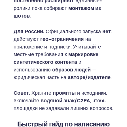
постепенно расширяют
; «длинные»
ролики пока собирают
монтажом из
шотов
.
Для России.
Официального запуска
нет
:
действуют
гео-ограничения
на
приложение и подписки. Учитывайте
местные требования к
маркировке
синтетического контента
и
использованию
образов людей
—
юридическая часть на
авторе/издателе
.
Совет.
Храните
промпты
и исходники,
включайте
водяной знак/C2PA
, чтобы
площадки не задавали лишних вопросов.
Быстрый гайд по написанию