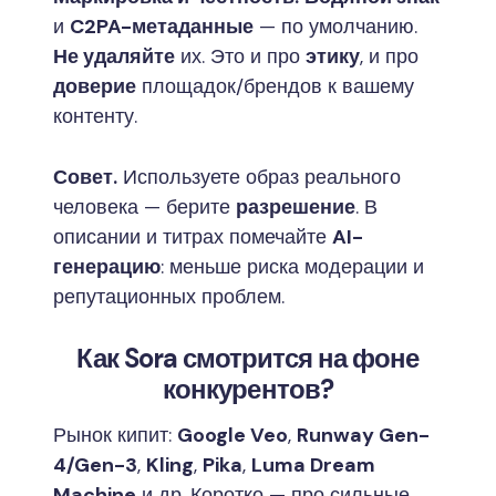
и
C2PA-метаданные
— по умолчанию.
Не удаляйте
их. Это и про
этику
, и про
доверие
площадок/брендов к вашему
контенту.
Совет.
Используете образ реального
человека — берите
разрешение
. В
описании и титрах помечайте
AI-
генерацию
: меньше риска модерации и
репутационных проблем.
Как Sora смотрится на фоне
конкурентов?
Рынок кипит:
Google Veo
,
Runway Gen-
4/Gen-3
,
Kling
,
Pika
,
Luma Dream
Machine
и др. Коротко — про сильные