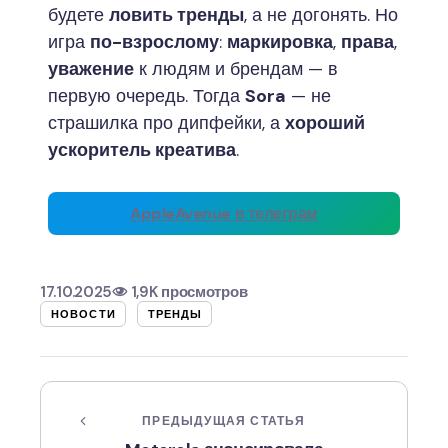
будете
ловить тренды
, а не догонять. Но
игра
по-взрослому
:
маркировка
,
права
,
уважение
к людям и брендам — в
первую очередь. Тогда
Sora
— не
страшилка про дипфейки, а
хороший
ускоритель креатива
.
AppleAvenue в телеграм
17.10.2025
1,9K просмотров
НОВОСТИ
ТРЕНДЫ
ПРЕДЫДУЩАЯ СТАТЬЯ