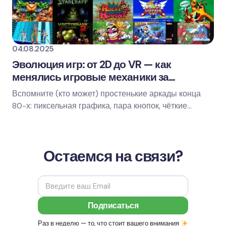
04.08.2025
Эволюция игр: от 2D до VR — как
менялись игровые механики за
последние десятилетия
Вспомните (кто может) простенькие аркады конца
80-х: пиксельная графика, пара кнопок, чёткие
правила — прыгай, стреляй, побеждай. Но с тех пор…
Остаемся на связи?
Раз в неделю — то, что стоит вашего внимания