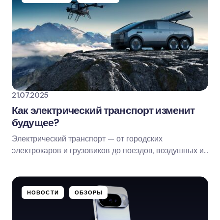
Name *
Email *
Ваш комментарий
21.07.2025
Как электрический транспорт изменит
будущее?
Электрический транспорт — от городских
Save my name and email in this browser for
электрокаров и грузовиков до поездов, воздушных и
the next time I comment.
морских судов — уже перестал быть чем-то…
Оставить комментарий
НОВОСТИ
ОБЗОРЫ