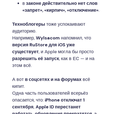
в
законе действительно нет слов
«запрет», «кирпич», «отключение»
.
Техноблогеры
тоже успокаивают
аудиторию.
Например,
Wylsacom
напомнил, что
версия RuStore для iOS уже
существует
, и Apple могла бы просто
разрешить её запуск
, как в ЕС — и на
этом всё.
А вот
в соцсетях и на форумах
всё
кипит.
Одна часть пользователей всерьёз
опасается, что:
iPhone отключат 1
сентября
,
Apple ID перестанет
работать
,
обновления прекратятся
, а