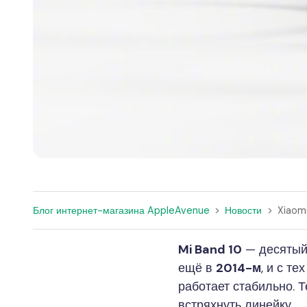
Блог интернет-магазина AppleAvenue
>
Новости
>
Xiaom
Mi Band 10
— десятый 
ещё в
2014-м
, и с т
работает стабильно. 
встряхнуть линейку.