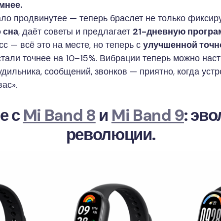
мнее.
ло продвинутее — теперь браслет не только фиксиру
 сна
, даёт советы и предлагает
21-дневную програ
есс — всё это на месте, но теперь с
улучшенной точ
стали точнее на 10–15%. Вибрации теперь можно наст
удильника, сообщений, звонков — приятно, когда уст
ас».
е с
Mi Band 8
и
Mi Band 9
: эв
революции.