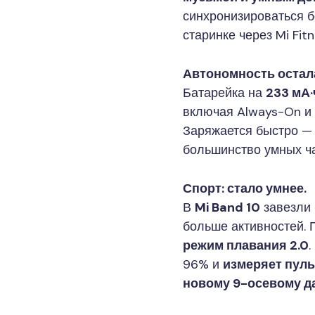
синхронизироваться б
старинке через Mi Fitn
Автономность остал
Батарейка на
233 мА·
включая Always-On и 
Заряжается быстро 
большинство умных ча
Спорт: стало умнее.
В
Mi Band 10
завезли
больше активностей.
режим плавания 2.0
96% и
измеряет пуль
новому 9-осевому д