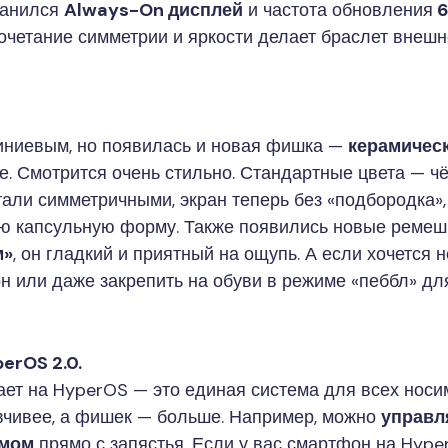
ранился
Always-On дисплей
и частота обновления
6
Сочетание симметрии и яркости делает браслет внешн
.
иниевым, но появилась и новая фишка —
керамичес
. Смотрится очень стильно. Стандартные цвета — ч
тали симметричными, экран теперь без «подбородка»,
ю капсульную форму. Также появились новые ремешк
м»
, он гладкий и приятный на ощупь. А если хочется
н или даже закрепить на обуви в режиме «пеббл» для
erOS 2.0.
ает на HyperOS — это единая система для всех носи
вчивее, а фишек — больше. Например, можно
управл
омом
прямо с запястья. Если у вас смартфон на Hype