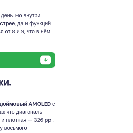
 день. Но внутри
стрее
, да и функций
 от 8 и 9, что в нём
ки.
-дюймовый AMOLED
с
так что диагональ
я и плотная — 326 ppi.
 у восьмого