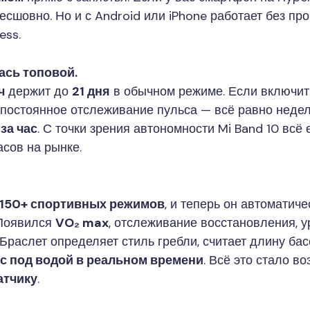
есшовно. Но и с Android или iPhone работает без пр
ess.
ась топовой.
ч
держит до
21 дня
в обычном режиме. Если включит
постоянное отслеживание пульса — всё равно недел
—
за час
. С точки зрения автономности Mi Band 10 всё
сов на рынке.
150+ спортивных режимов
, и теперь он автоматич
 Появился
VO₂ max
, отслеживание восстановления, у
. Браслет определяет стиль гребли, считает длину ба
с под водой в реальном времени
. Всё это стало 
атчику
.