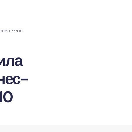
т Mi Band 10
ила
нес-
10