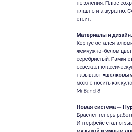
поколения. Плюс сох
плавно и аккуратно. 
стоит.
Материалы и дизайн
Корпус остался алюм
жемчужно-белом цвете
серебристый. Рамки с
освежает классическу
называют
«шёлковы
можно носить как куло
Mi Band 8.
Новая система — Hyp
Браслет теперь работ
Интерфейс стал отзы
музыкой и умным д