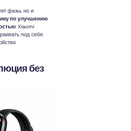
ет фазы, но и
мму по улучшению
ностью
: Xiaomi
раивать под себя:
ройство
олюция без