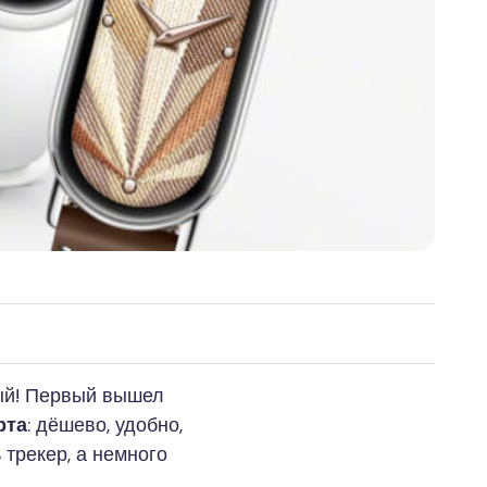
тый! Первый вышел
рта
: дёшево, удобно,
 трекер, а немного