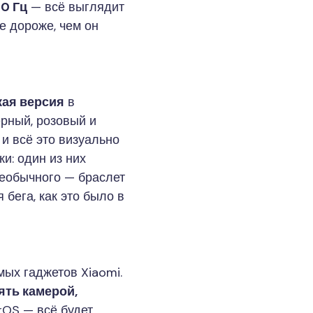
0 Гц
— всё выглядит
е дороже, чем он
кая версия
в
ёрный, розовый и
 и всё это визуально
и: один из них
 необычного — браслет
 бега, как это было в
мых гаджетов Xiaomi.
ять камерой,
rOS — всё будет