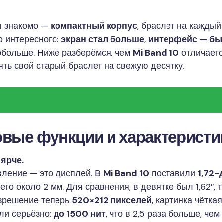
ы знакомо —
компактный корпус
, браслет на каждый
о интересного:
экран стал больше
,
интерфейс — бы
обольше. Ниже разберёмся, чем
Mi Band 10
отличается
ять свой старый браслет на свежую десятку.
вые функции и характеристи
 ярче.
вление — это дисплей. В
Mi Band 10
поставили
1,72
го около 2 мм. Для сравнения, в девятке был 1,62″, 
азрешение теперь
520×212 пикселей
, картинка чётка
али серьёзно:
до 1500 нит
, что в 2,5 раза больше, чем