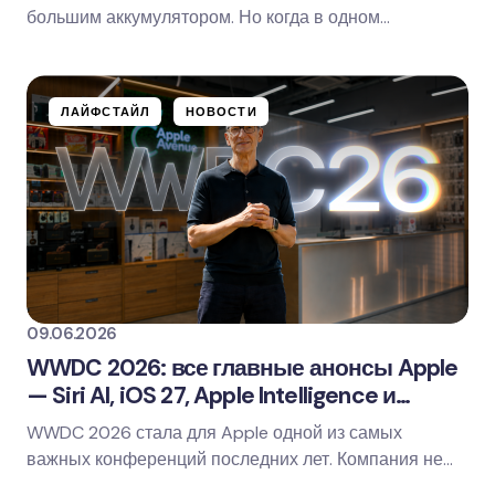
Save my name and email in this browser for
большим аккумулятором. Но когда в одном
the next time I comment.
устройстве обещают 8000 мА/ч, повышенную
защиту от воды,…
Оставить комментарий
ЛАЙФСТАЙЛ
НОВОСТИ
09.06.2026
WWDC 2026: все главные анонсы Apple
— Siri AI, iOS 27, Apple Intelligence и
новый дизайн
WWDC 2026 стала для Apple одной из самых
важных конференций последних лет. Компания не
просто показала новые версии iOS 27, iPadOS 27,