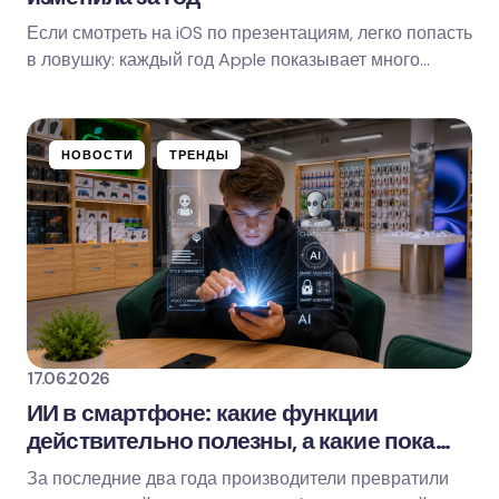
Если смотреть на iOS по презентациям, легко попасть
Save my name and email in this browser for
в ловушку: каждый год Apple показывает много
the next time I comment.
нового, а потом кажется, что в жизни…
Оставить комментарий
НОВОСТИ
ТРЕНДЫ
17.06.2026
ИИ в смартфоне: какие функции
действительно полезны, а какие пока
маркетинг
За последние два года производители превратили