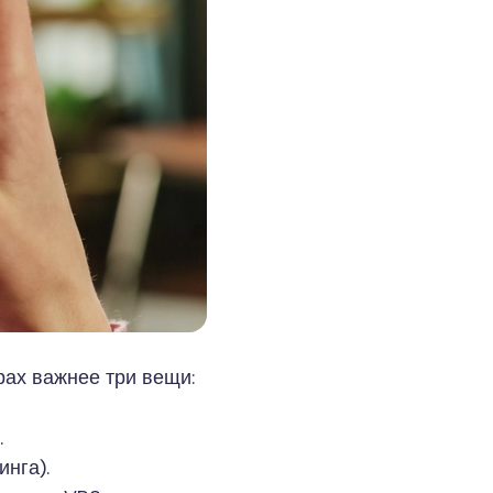
рах важнее три вещи:
.
нга).