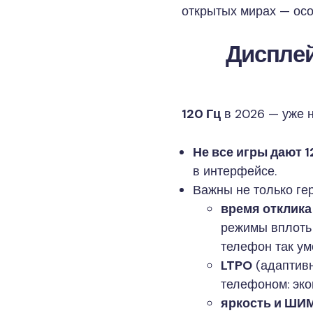
открытых мирах — осо
Дисплей
120 Гц
в 2026 — уже не
Не все игры дают 1
в интерфейсе.
Важны не только гер
время отклика
режимы вплоть
телефон так уме
LTPO
(адаптивн
телефоном: эко
яркость и ШИ