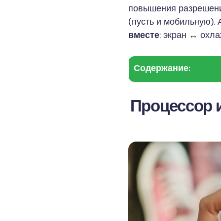
повышения разрешени
(пусть и мобильную). 
вместе
: экран ↔ охл
Содержание:
Процессор и