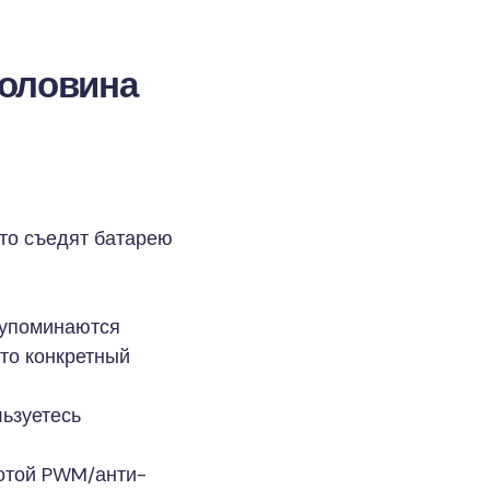
половина
сто съедят батарею
 упоминаются
что конкретный
льзуетесь
тотой PWM/анти-