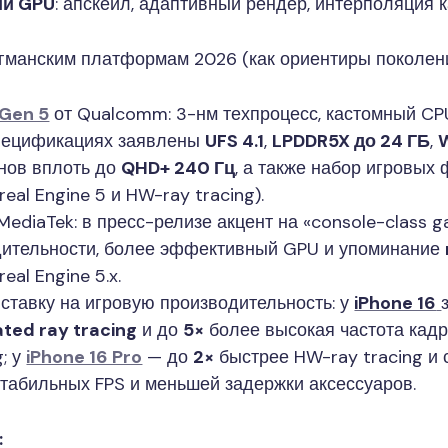
ии GPU
: апскейл, адаптивный рендер, интерполяция ка
гманским платформам 2026 (как ориентиры поколени
 Gen 5
от Qualcomm: 3-нм техпроцесс, кастомный C
спецификациях заявлены
UFS 4.1
,
LPDDR5X до 24 ГБ
,
W
анов вплоть до
QHD+ 240 Гц
, а также набор игровых
eal Engine 5 и HW-ray tracing).
MediaTek: в пресс-релизе акцент на «console-class 
одительности, более эффективный GPU и упоминание
eal Engine 5.x.
 ставку на игровую производительность: у
iPhone 16
ted ray tracing
и до
5×
более высокая частота кадр
g; у
iPhone 16 Pro
— до
2×
быстрее HW-ray tracing и
стабильных FPS и меньшей задержки аксессуаров.
: