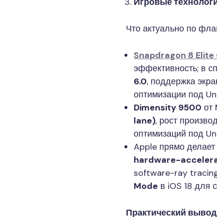
Игровые технолог
Что актуально по фла
Snapdragon 8 Elite
эффективность; в 
6.0
, поддержка экр
оптимизации под Unr
Dimensity 9500
от 
lane)
, рост произв
оптимизаций под Unr
Apple прямо делает
hardware-accelera
software-ray tracin
Mode
в iOS 18 для 
Практический вывод