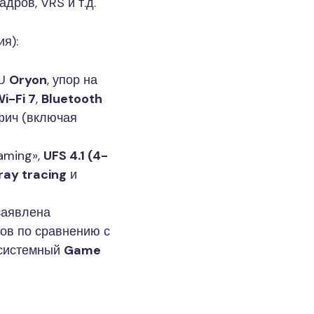
дров, VRS и т.д.
я):
PU
Oryon
, упор на
i-Fi 7
,
Bluetooth
 фич (включая
gaming»,
UFS 4.1 (4-
ray tracing
и
заявлена
ов по сравнению с
 системный
Game