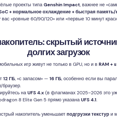
жёлые проекты типа
Genshin Impact
, важнее не «сам
SoC + нормальное охлаждение + быстрая память/
у вас «ровные 60/90/120» или «первые 10 минут краси
накопитель: скрытый источни
долгих загрузок
обильных игр живут не только в GPU, но и в
RAM + s
от
12 ГБ
, «с запасом» —
16 ГБ
, особенно если вы пар
/браузер.
тируйтесь на
UFS 4.x
(в флагманах 2025–2026 это уже
dragon 8 Elite Gen 5 прямо указана
UFS 4.1
.
ыстрый накопитель уменьшает
подгрузки текстур
и м