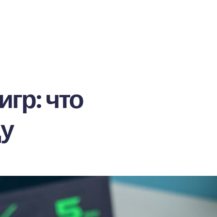
гр: что
ду