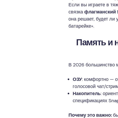
Если вы играете в тя
связка
флагманский 
она решает, будет ли 
батарейке».
Память и 
В 2026 большинство м
ОЗУ
: комфортно — 
голосовой чат/стрим
Накопитель
: ориен
спецификациях Snap
Почему это важно:
б