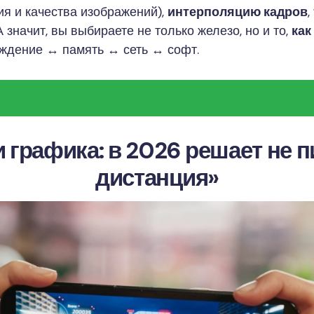
я и качества изображений),
интерполяцию кадров
,
А значит, вы выбираете не только железо, но и то,
как
аждение ↔ память ↔ сеть ↔ софт.
 графика: в 2026 решает не пи
дистанция»