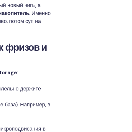
ый новый чип», а
накопитель
. Именно
во, потом суп на
к фризов и
torage
:
аллельно держите
 база). Например, в
икроподвисания в