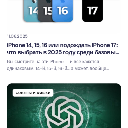
Email *
Ваш комментарий
11.06.2025
iPhone 14, 15, 16 или подождать iPhone 17:
что выбрать в 2025 году среди базовых
моделей
Вы смотрите на эти iPhone — и всё кажется
Save my name and email in this browser for
одинаковым. 14-й, 15-й, 16-й… а может, вообще
the next time I comment.
подождать 17-й? Все с виду — как две капли воды, а…
Оставить комментарий
СОВЕТЫ И ФИШКИ