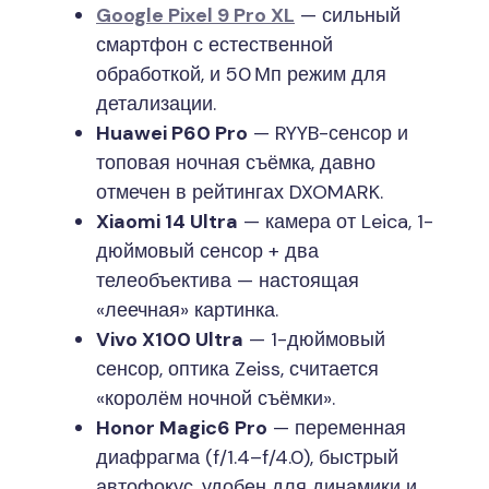
Google Pixel 9 Pro XL
— сильный
смартфон с естественной
обработкой, и 50 Мп режим для
детализации.
Huawei P60 Pro
— RYYB-сенсор и
топовая ночная съёмка, давно
отмечен в рейтингах DXOMARK.
Xiaomi 14 Ultra
— камера от Leica, 1-
дюймовый сенсор + два
телеобъектива — настоящая
«леечная» картинка.
Vivo X100 Ultra
— 1-дюймовый
сенсор, оптика Zeiss, считается
«королём ночной съёмки».
Honor Magic6 Pro
— переменная
диафрагма (f/1.4–f/4.0), быстрый
автофокус, удобен для динамики и