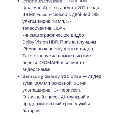
iPhone 16 Pro Max
— топовый
флагман Apple в августе 2025 года:
48 Мп Fusion-сенсор с двойной OIS,
ультраширик 48 Мп, 5×
телеобъектив, LiDAR,
кинематографическое видео
Dolby Vision HDR. Признан лучшим
iPhone по качеству фото и видео.
Также заслужил самые высокие
оценки DXOMARK в сегменте
видеосъёмки.
Samsung Galaxy S25 Ultra
— лидер
зума: 200 Мп основной, 50 Мп
ультраширик, 10× перископ.
Отличный список AI-функций и
продолжительный срок службы
батареи.