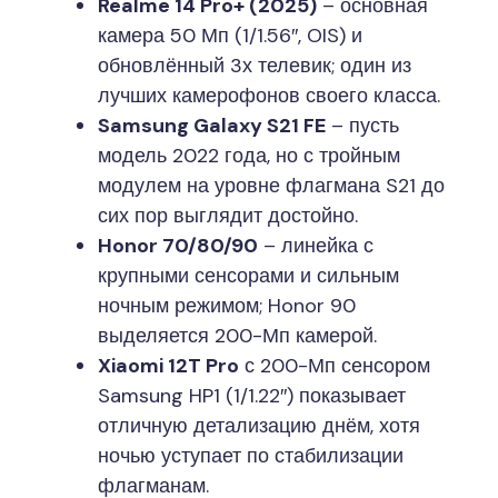
Realme 14 Pro+ (2025)
– основная
камера 50 Мп (1/1.56″, OIS) и
обновлённый 3х телевик; один из
лучших камерофонов своего класса.
Samsung Galaxy S21 FE
– пусть
модель 2022 года, но с тройным
модулем на уровне флагмана S21 до
сих пор выглядит достойно.
Honor 70/80/90
– линейка с
крупными сенсорами и сильным
ночным режимом; Honor 90
выделяется 200-Мп камерой.
Xiaomi 12T Pro
с 200-Мп сенсором
Samsung HP1 (1/1.22″) показывает
отличную детализацию днём, хотя
ночью уступает по стабилизации
флагманам.