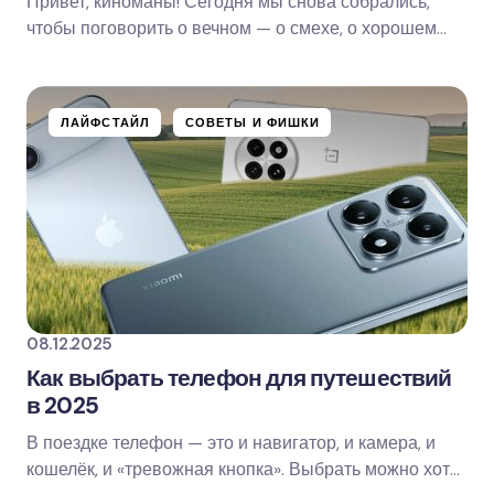
Привет, киноманы! Сегодня мы снова собрались,
Save my name and email in this browser for
чтобы поговорить о вечном — о смехе, о хорошем
the next time I comment.
настроении и о фильмах, которые никогда не…
Оставить комментарий
ЛАЙФСТАЙЛ
СОВЕТЫ И ФИШКИ
08.12.2025
Как выбрать телефон для путешествий
в 2025
В поездке телефон — это и навигатор, и камера, и
кошелёк, и «тревожная кнопка». Выбрать можно хоть