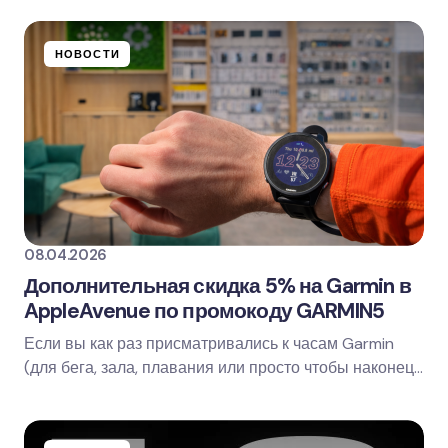
Ваш адрес email не будет опубликован.
Обязательные поля помечены
*
НОВОСТИ
Name *
Email *
Ваш комментарий
08.04.2026
Дополнительная скидка 5% на Garmin в
AppleAvenue по промокоду GARMIN5
Если вы как раз присматривались к часам Garmin
Save my name and email in this browser for
(для бега, зала, плавания или просто чтобы наконец-
the next time I comment.
то начать жить по цифрам), есть приятный…
Оставить комментарий